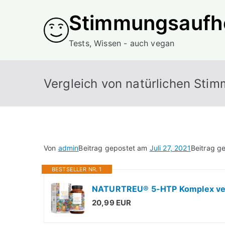
Zum
Stimmungsaufhe
Inhalt
springen
Tests, Wissen - auch vegan
Vergleich von natürlichen Sti
Von
admin
Beitrag gepostet am
Juli 27, 2021
Beitrag g
BESTSELLER NR. 1
NATURTREU® 5-HTP Komplex vega
20,99 EUR