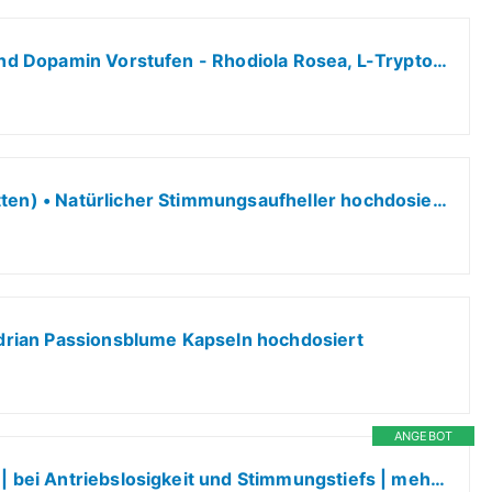
Serotolift® Original - Serotonin und Dopamin Vorstufen - Rhodiola Rosea, L-Tryptophan, L-Tyrosin, L-Phenylalanin, Chrom, Zink, Vitamine D3, B5, B6, B9 und B12 -Vegan - in Deutschland hergestellt
sanotact Glücksgefühl (90 Tabletten) • Natürlicher Stimmungsaufheller hochdosiert • Vitamin Tabletten mit Zitronenmelisse, Vitamin B Komplex, L-Tryptophan & Magnesium • B-Vitamine
rian Passionsblume Kapseln hochdosiert
ANGEBOT
Laif 900 Balance | Johanniskraut | bei Antriebslosigkeit und Stimmungstiefs | mehr Elan, Lebensfreude und Gelassenheit | 1 x 20 Stück