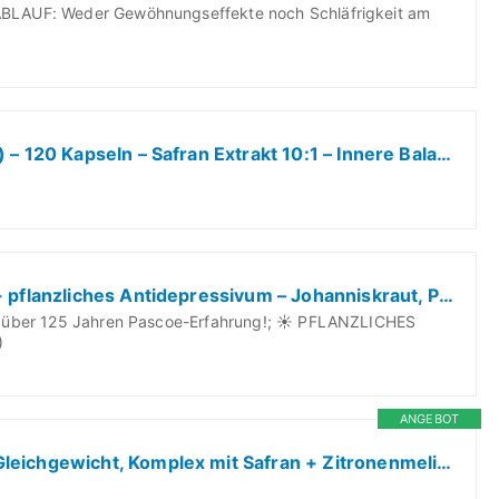
AUF: Weder Gewöhnungseffekte noch Schläfrigkeit am
Safran Kapseln 30 mg - (Affron®) – 120 Kapseln – Safran Extrakt 10:1 – Innere Balance & Stimmungsaufheller – Vegan, Made in Germany & Laborgeprüft - Saffron Supplement
Neurapas balance: 60 Tabletten - pflanzliches Antidepressivum – Johanniskraut, Passionsblume & Baldrian – stimmungsaufhellend, entspannend & beruhigend – bei leichten depressiven Verstimmungen
über 125 Jahren Pascoe-Erfahrung!; ☀ PFLANZLICHES
)
ANGEBOT
Gummibärchen für Emotionales Gleichgewicht, Komplex mit Safran + Zitronenmelisse + Kamille und Vitamin B6, 60 Gummies, Vegan, Be So Happy®