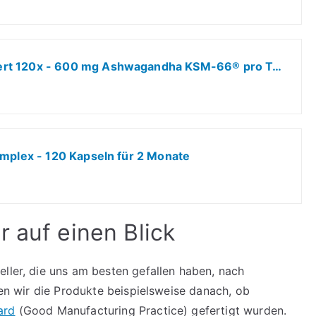
Ashwagandha Kapseln hochdosiert 120x - 600 mg Ashwagandha KSM-66® pro Tag - Komplex mit Ashwagandha-Wurzelextrakt, Magnesium, Zink, Vitamin B6 und Piperin - laborgeprüft mit Zertifikat - 100% vegan
omplex - 120 Kapseln für 2 Monate
 auf einen Blick
eller, die uns am besten gefallen haben, nach
chen wir die Produkte beispielsweise danach, ob
ard
(Good Manufacturing Practice) gefertigt wurden.